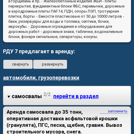
вторщебень и пр. -
Железобетонные изделия ЖБИ
- плиты
перекрытия, фундаментные блоки ФБС, перемычки, дорожные
и аэродромные плиты ПАГ-14, ПДН, опоры ЛЭП, тротуарная
плитка, борты. -
Емкости пластиковые от 50 до 10000 литров
-
баки, резервуары для воды и топлива, септики, бочки,
еврокубы. -
Дорожные ограждения и оборудование для
дорожных работ
- дорожные знаки, таблички, водоналивные
блоки, фонари сигнальные, сепараторы, конусы.
РДУ 7 предлагает в аренду:
свернуть
развернуть
автомобили, грузоперевозки
2/2
самосвалы
перейти в раздел
Аренда самосвала до 35 тонн,
запомнить
оперативная доставка асфальтовой крошки
(гранулята), ПГС, песка, щебня, гравия. Вывоз
строительного мусора, снега.