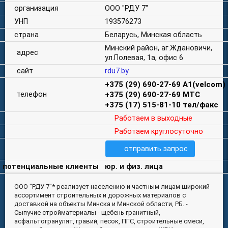
организация
ООО "РДУ 7"
УНП
193576273
страна
Беларусь, Минская область
Минский район, аг.Ждановичи,
адрес
ул.Полевая, 1а, офис 6
сайт
rdu7.by
+375 (29) 690-27-69 А1(velcom)
телефон
+375 (29) 690-27-69 МТС
+375 (17) 515-81-10 тел/факс
Работаем в выходные
Работаем круглосуточно
отправить запрос
потенциальные клиенты
юр. и физ. лица
ООО "РДУ 7"* реализует населению и частным лицам широкий
ассортимент строительных и дорожных материалов с
доставкой на объекты Минска и Минской области, РБ. -
Сыпучие стройматериалы
- щебень гранитный,
асфальтогранулят, гравий, песок, ПГС, строительные смеси,