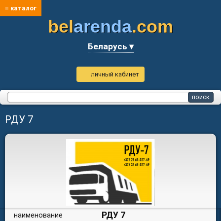
≡ каталог
bel
arenda
.com
Беларусь ▾
личный кабинет
РДУ 7
РДУ 7
наименование