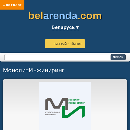
≡ каталог
bel
arenda
.com
Беларусь ▾
личный кабинет
МонолитИнжиниринг