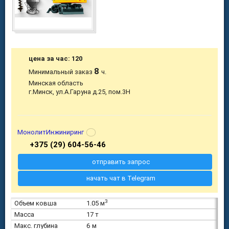
цена за час: 120
8
Минимальный заказ
ч.
Минская область
г.Минск, ул.А.Гаруна д.25, пом.3Н
МонолитИнжиниринг
+375 (29) 604-56-46
отправить запрос
начать чат в Telegram
3
Объем ковша
1.05 м
Масса
17 т
Макс. глубина
6 м