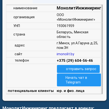
МонолитИнжиниринг
наименование
ООО
организация
«МонолитИнжиниринг»
УНП
193061959
Беларусь, Минская
страна
область
г.Минск, ул.А.Гаруна д.25,
адрес
пом.3Н
сайт
imonolit.by
телефон
+375 (29) 604-56-46
отправить запрос
Начать чат в
Telegram
потенциальные клиенты
юр. и физ. лица
МонолитИнжиниринг предлагает в аренду: