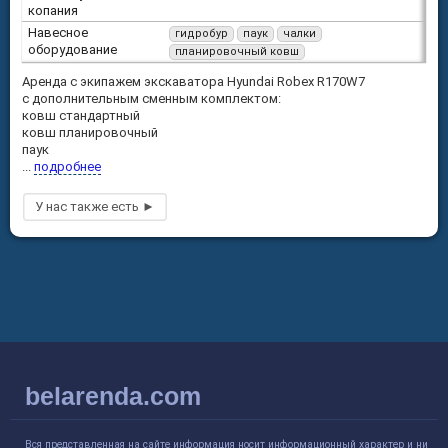
копания
Навесное
гидробур
паук
чалки
оборудование
планировочный ковш
Аренда с экипажем экскаватора Hyundai Robex R170W7
c дополнительным сменным комплектом:
ковш стандартный
ковш планировочный
паук
...
подробнее
belarenda.com
Вся представленная на сайте информация носит информационный характер и ни