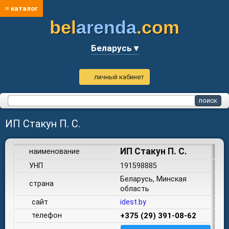
≡ каталог
bel
arenda
.com
Беларусь ▾
личный кабинет
ИП Стакун П. С.
ИП Стакун П. С.
наименование
УНП
191598885
Беларусь, Минская
страна
область
сайт
idest.by
телефон
+375 (29) 391-08-62