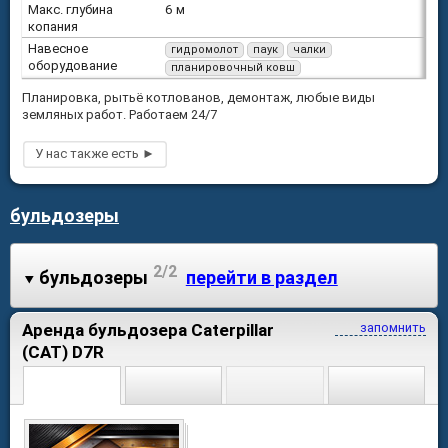
Макс. глубина
6 м
копания
Навесное
гидромолот
паук
чалки
оборудование
планировочный ковш
Планировка, рытьё котлованов, демонтаж, любые виды
земляных работ. Работаем 24/7
бульдозеры
2/2
бульдозеры
перейти в раздел
Аренда бульдозера Caterpillar
запомнить
(CAT) D7R