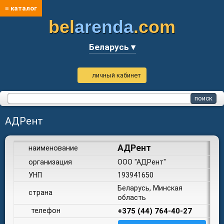
≡ каталог
bel
arenda
.com
Беларусь ▾
личный кабинет
АДРент
АДРент
наименование
организация
ООО "АДРент"
УНП
193941650
Беларусь, Минская
страна
область
телефон
+375 (44) 764-40-27