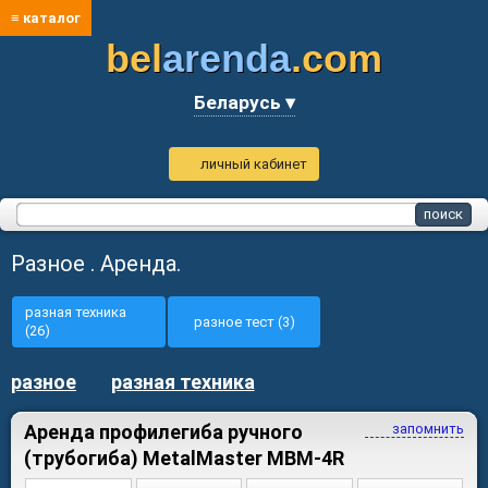
≡ каталог
bel
arenda
.com
Беларусь ▾
личный кабинет
Разное . Аренда.
разная техника
разное тест (3)
(26)
разное
разная техника
Аренда профилегиба ручного
запомнить
(трубогиба) MetalMaster МВМ-4R