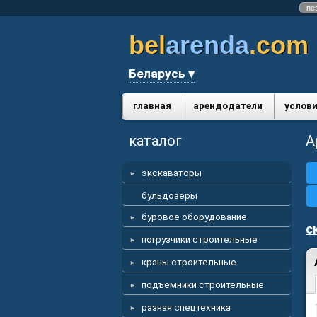
ne
bel
arenda
.com
Беларусь ▾
главная
арендодатели
услови
каталог
А
экскаваторы
бульдозеры
буровое оборудование
с
погрузчики строительные
краны строительные
подъемники строительные
разная спецтехника