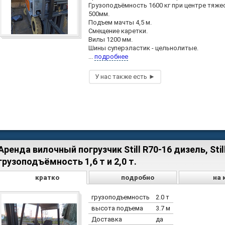
Грузоподъёмность 1600 кг при центре тяже
500мм.
Подъем мачты 4,5 м.
Смещение каретки.
Вилы 1200 мм.
Шины суперэластик - цельнолитые.
...
подробнее
Аренда вилочный погрузчик Still R70-16 дизель, Still
грузоподъёмность 1,6 т и 2,0 т.
кратко
подробно
на 
грузоподъемность
2.0 т
высота подъема
3.7 м
Доставка
да