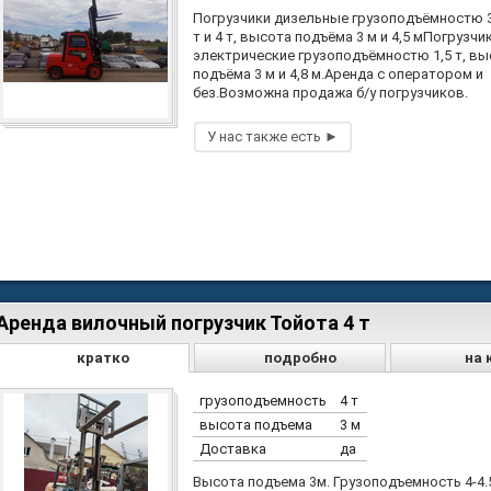
Погрузчики дизельные грузоподъёмностю 3 
т и 4 т, высота подъёма 3 м и 4,5 мПогрузчи
электрические грузоподъёмностю 1,5 т, вы
подъёма 3 м и 4,8 м.Аренда с оператором и
без.Возможна продажа б/у погрузчиков.
Аренда вилочный погрузчик Тойота 4 т
кратко
подробно
на 
грузоподъемность
4 т
высота подъема
3 м
Доставка
да
Высота подъема 3м. Грузоподъемность 4-4.