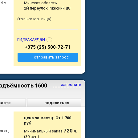
4 м.
Минская область
2Й переулок Рижский д8
только юр. лица
ГИДРАКАРДЭН
+375 (25) 500-72-71
отправить запрос
подъёмность 1600
запомнить
карте
поделиться
цена за месяц: От 1 700
руб
720
rxx ,
Минимальный заказ
ч.
(30 сут.)