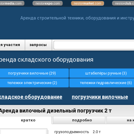
stor
media
.com
nestor
expo
.com
nestor
market
.com
nestor
club
.
Аренда строительной техники, оборудования и инстр
я участия
запросы
ренда складского оборудования
погрузчики вилочные (29)
штабелёры ручные (3)
тележки электрические (2)
тележки гидравлические (6)
кладское оборудование
погрузчики вилочные
Аренда вилочный дизельный погрузчик 2 т
кратко
подробно
на 
грузоподъемность
2.0 т