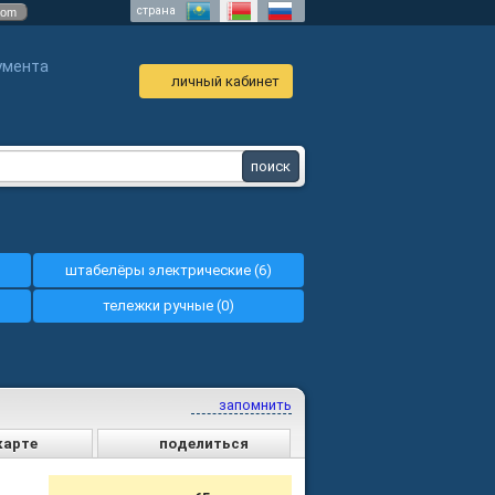
страна
com
умента
личный кабинет
штабелёры электрические (6)
тележки ручные (0)
запомнить
карте
поделиться