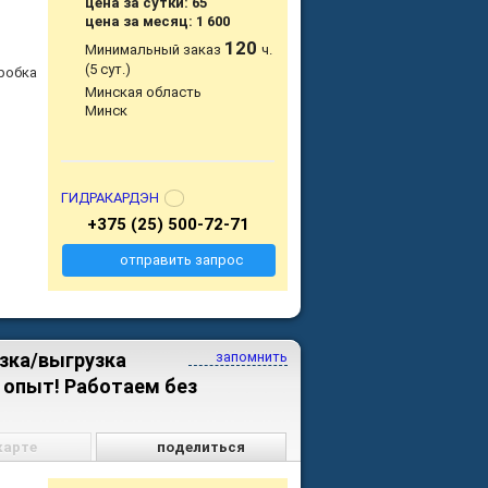
цена за сутки: 65
цена за месяц: 1 600
120
Минимальный заказ
ч.
(5 сут.)
оробка
Минская область
Минск
ГИДРАКАРДЭН
+375 (25) 500-72-71
отправить запрос
узка/выгрузка
запомнить
 опыт! Работаем без
карте
поделиться