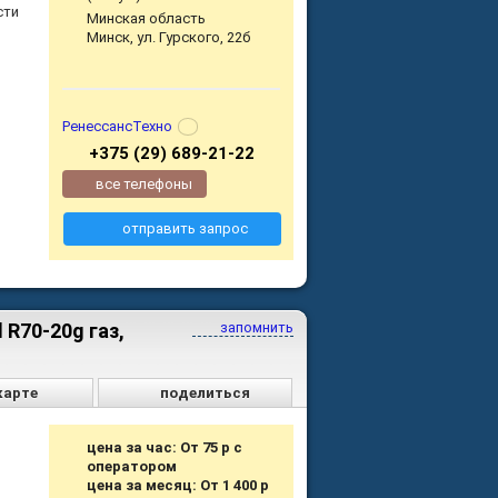
сти
Минская область
Минск, ул. Гурского, 22б
РенессансТехно
+375 (29) 689-21-22
все телефоны
отправить запрос
 R70-20g газ,
запомнить
карте
поделиться
цена за час: От 75 р с
оператором
цена за месяц: От 1 400 р