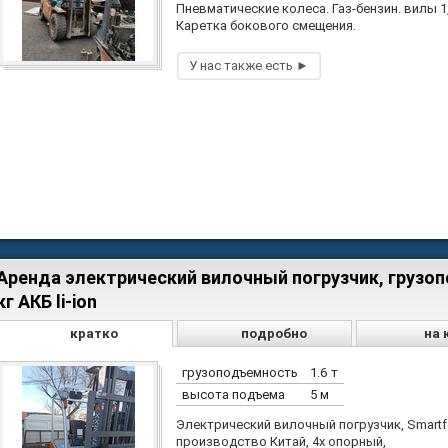
Пневматические колеса. Газ-бензин. вилы 1,
Каретка бокового смещения.
Аренда электрический вилочный погрузчик, грузо
кг АКБ li-ion
кратко
подробно
на 
грузоподъемность
1.6 т
высота подъема
5 м
Электрический вилочный погрузчик, Smartfo
производство Китай, 4х опорный,