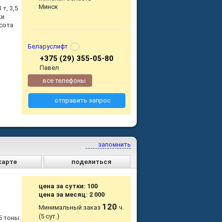
Минск
т, 3,5
ки
сота
Беларуслифт
+375 (29) 355-05-80
Павел
все телефоны
отправить запрос
запомнить
карте
поделиться
цена за сутки: 100
цена за месяц: 2 000
120
Минимальный заказ
ч.
(5 сут.)
5 тоны.