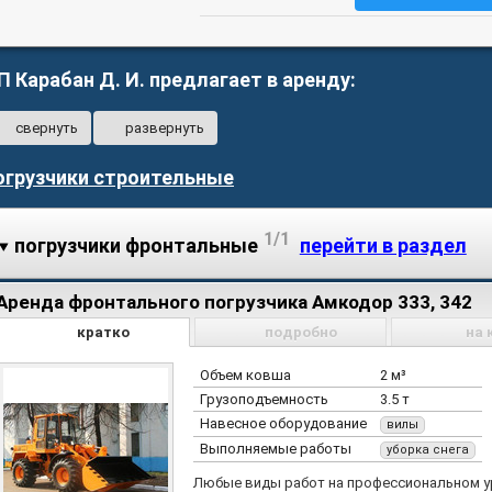
П Карабан Д. И. предлагает в аренду:
свернуть
развернуть
огрузчики строительные
1/1
погрузчики фронтальные
перейти в раздел
Аренда фронтального погрузчика Амкодор 333, 342
кратко
подробно
на 
Объем ковша
2 м³
Грузоподъемность
3.5 т
Навесное оборудование
вилы
Выполняемые работы
уборка снега
Любые виды работ на профессиональном у