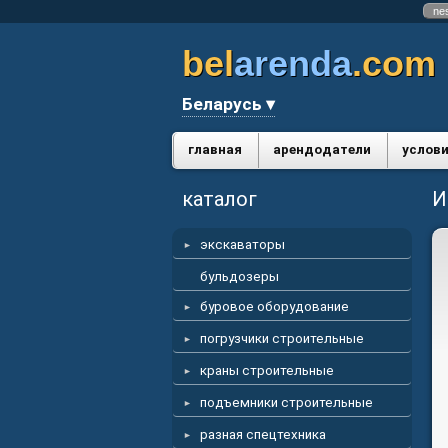
ne
bel
arenda
.com
Беларусь ▾
главная
арендодатели
услови
каталог
И
экскаваторы
бульдозеры
буровое оборудование
погрузчики строительные
краны строительные
подъемники строительные
разная спецтехника