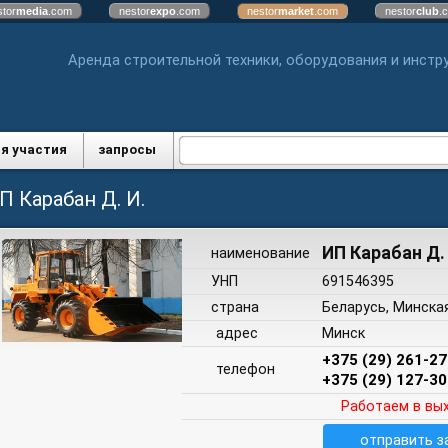
stor
media
.com
nestor
expo
.com
nestor
market
.com
nestor
club
.
Аренда строительной техники, оборудования и инстр
я участия
запросы
П Карабан Д. И.
ИП Карабан Д. 
наименование
УНП
691546395
страна
Беларусь, Минска
адрес
Минск
+375 (29) 261-27
телефон
+375 (29) 127-30
Работаем в вы
отправить з