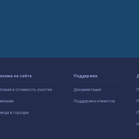
клама на сайте
Поддержка
ловия и стоимость участия
Документация
П
мпании
Поддержка клиентов
П
енда в городах
П
Н