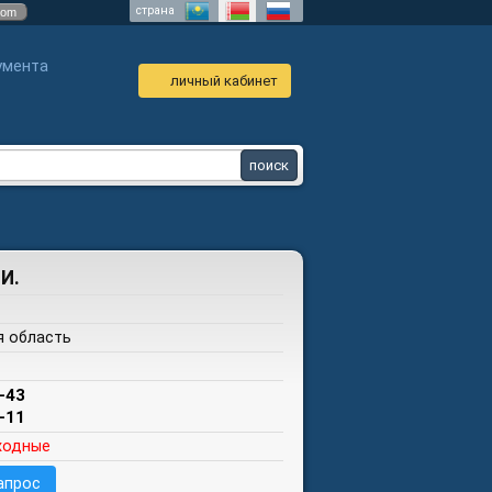
страна
com
умента
личный кабинет
И.
я область
-43
-11
ходные
апрос