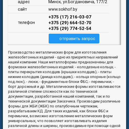
адрес
Минск, ул.Богдановича, 177/2
сайт
www.sokhof.by
+375 (17) 216-03-07
телефон
+375 (29) 664-52-70
+375 (29) 774-52-54
отправить запрос
Производство металлических форм для изготовления
железобетонных изделий
-
одно из приоритетных направлений
нашей компании.
Наши металлоформы предназначены для
формовки железобетонных изделий: - колодезные кольца; -
плиты перекрытия колодцев (крышки колодцев); - плиты
нижние колодцев (днища колодцев); - кольца опорные (кольцо
под люк); - люки; - фундаментные блоки ФБС; - перемычки; -
борт дорожный и др. Металлические формы изготавливаются
различной степени сложности как по технической
документации, разработанной нашей компанией, так и по
технической документации Заказчика. Производим различные
формы для ЖБИ (ЖБК) по опалубочным чертежам,
разрабатываем КД. Для таких изделий, как блоки ФБС и
перемычки, возможно изготовление металлических форм
универсальных, что позволяет изготавливать изделия
различной длины и ширины, производимые при помощи одной