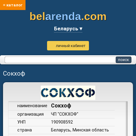
≡ каталог
bel
arenda
.com
Беларусь ▾
личный кабинет
Сокхоф
Сокхоф
наименование
организация
ЧП "СОКХОФ"
УНП
190908592
страна
Беларусь, Минская область