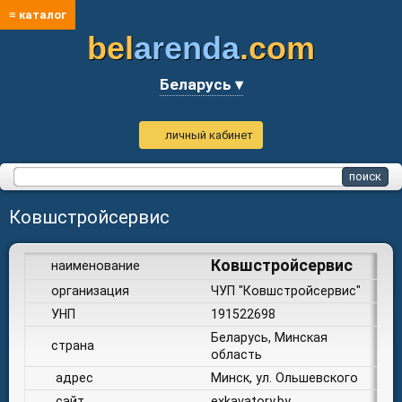
≡ каталог
bel
arenda
.com
Беларусь ▾
личный кабинет
Ковшстройсервис
Ковшстройсервис
наименование
организация
ЧУП "Ковшстройсервис"
УНП
191522698
Беларусь, Минская
страна
область
адрес
Минск, ул. Ольшевского
сайт
exkavatory.by