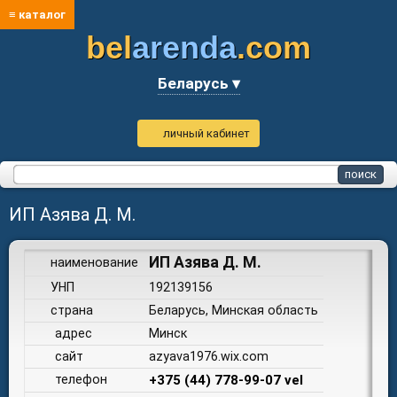
≡ каталог
bel
arenda
.com
Беларусь ▾
личный кабинет
ИП Азява Д. М.
ИП Азява Д. М.
наименование
УНП
192139156
страна
Беларусь, Минская область
адрес
Минск
сайт
azyava1976.wix.com
телефон
+375 (44) 778-99-07 vel