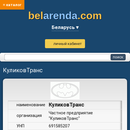
≡ каталог
bel
arenda
.com
Беларусь ▾
личный кабинет
КуликовТранс
КуликовТранс
наименование
Частное предприятие
организация
"КуликовТранс"
УНП
691585207