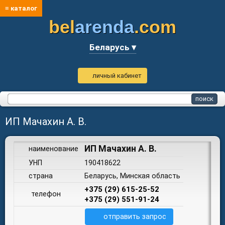
≡ каталог
bel
arenda
.com
Беларусь ▾
личный кабинет
ИП Мачахин А. В.
ИП Мачахин А. В.
наименование
УНП
190418622
страна
Беларусь, Минская область
+375 (29) 615-25-52
телефон
+375 (29) 551-91-24
отправить запрос