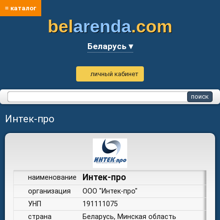
≡ каталог
bel
arenda
.com
Беларусь ▾
личный кабинет
Интек-про
Интек-про
наименование
организация
ООО "Интек-про"
УНП
191111075
страна
Беларусь, Минская область