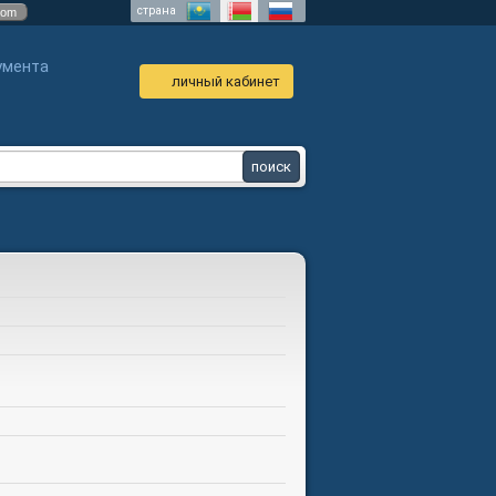
страна
com
умента
личный кабинет