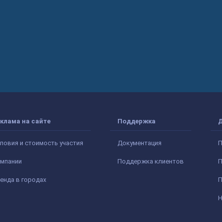
клама на сайте
Поддержка
ловия и стоимость участия
Документация
П
мпании
Поддержка клиентов
П
енда в городах
П
Н