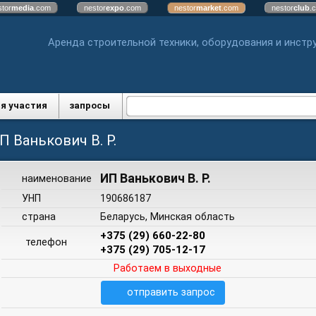
stor
media
.com
nestor
expo
.com
nestor
market
.com
nestor
club
.
Аренда строительной техники, оборудования и инстр
я участия
запросы
П Ванькович В. Р.
ИП Ванькович В. Р.
наименование
УНП
190686187
страна
Беларусь, Минская область
+375 (29) 660-22-80
телефон
+375 (29) 705-12-17
Работаем в выходные
отправить запрос