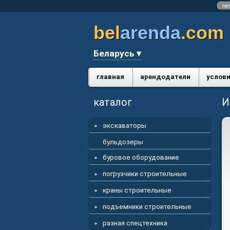
ne
bel
arenda
.com
Беларусь ▾
главная
арендодатели
услови
каталог
И
экскаваторы
бульдозеры
буровое оборудование
погрузчики строительные
краны строительные
подъемники строительные
разная спецтехника