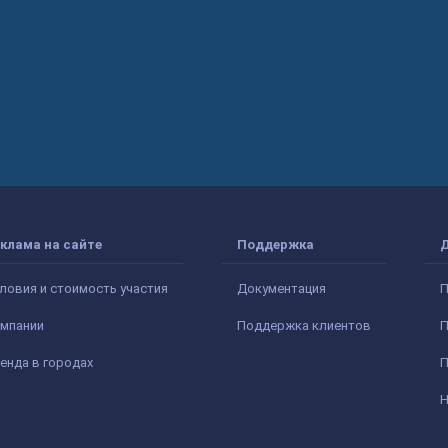
клама на сайте
Поддержка
ловия и стоимость участия
Документация
П
мпании
Поддержка клиентов
П
енда в городах
П
Н