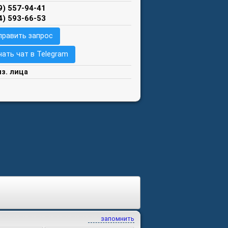
9) 557-94-41
4) 593-66-53
править запрос
чать чат в Telegram
из. лица
запомнить