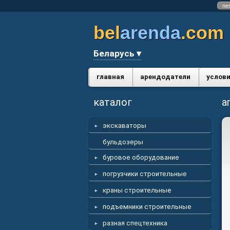
ne
bel
arenda
.com
Беларусь ▾
главная
арендодатели
услови
каталог
a
экскаваторы
бульдозеры
буровое оборудование
погрузчики строительные
краны строительные
подъемники строительные
разная спецтехника