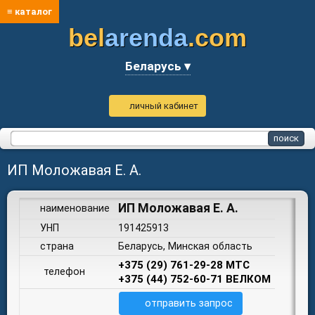
≡ каталог
bel
arenda
.com
Беларусь ▾
личный кабинет
ИП Моложавая Е. А.
ИП Моложавая Е. А.
наименование
УНП
191425913
страна
Беларусь, Минская область
+375 (29) 761-29-28 МТС
телефон
+375 (44) 752-60-71 ВЕЛКОМ
отправить запрос