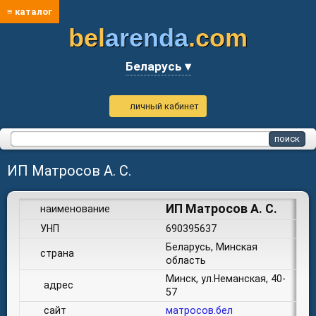
≡ каталог
bel
arenda
.com
Беларусь ▾
личный кабинет
ИП Матросов А. С.
ИП Матросов А. С.
наименование
УНП
690395637
Беларусь, Минская
страна
область
Минск, ул.Неманская, 40-
адрес
57
сайт
матросов.бел