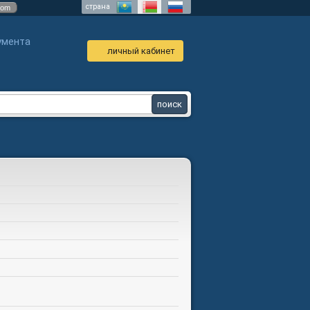
страна
com
умента
личный кабинет