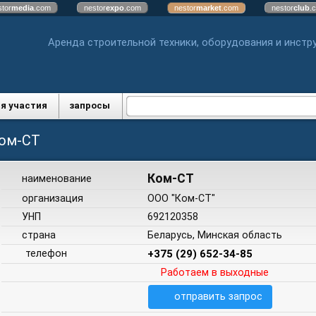
stor
media
.com
nestor
expo
.com
nestor
market
.com
nestor
club
.
Аренда строительной техники, оборудования и инстр
я участия
запросы
ом-СТ
Ком-СТ
наименование
организация
ООО "Ком-СТ"
УНП
692120358
страна
Беларусь, Минская область
телефон
+375 (29) 652-34-85
Работаем в выходные
отправить запрос