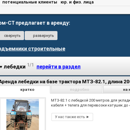
потенциальные клиенты
юр. и физ. лица
ом-СТ предлагает в аренду:
свернуть
развернуть
одъемники строительные
1/1
лебедки
перейти в раздел
Аренда лебедки на базе трактора МТЗ-82.1, длина 2
кратко
подробно
на 
МТЗ-82.1 с лебедкой 200 метров для уклад
кабеля + телега для перевозки катушек до 