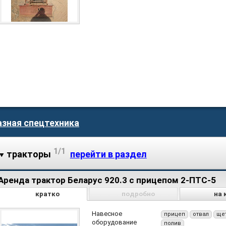
азная спецтехника
1/1
тракторы
перейти в раздел
Аренда трактор Беларус 920.3 с прицепом 2-ПТС-5
кратко
подробно
на 
Навесное
прицеп
отвал
ще
оборудование
полив