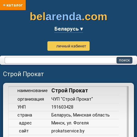
≡ каталог
bel
arenda
.com
Беларусь ▾
личный кабинет
Строй Прокат
Строй Прокат
наименование
организация
ЧУП "Строй Прокат"
УНП
191603428
страна
Беларусь, Минская область
адрес
Минск, ул. Фогеля
сайт
prokatservice.by