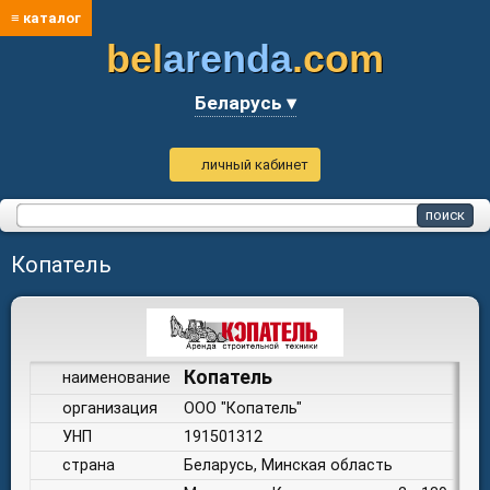
≡ каталог
bel
arenda
.com
Беларусь ▾
личный кабинет
Копатель
Копатель
наименование
организация
ООО "Копатель"
УНП
191501312
страна
Беларусь, Минская область