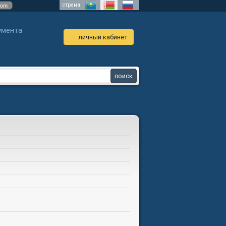
страна
com
умента
личный кабинет