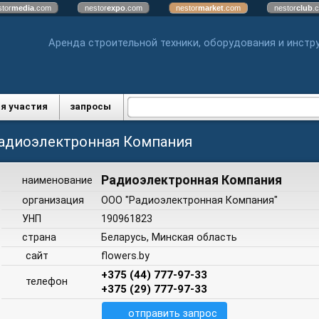
stor
media
.com
nestor
expo
.com
nestor
market
.com
nestor
club
.
Аренда строительной техники, оборудования и инстр
я участия
запросы
адиоэлектронная Компания
Радиоэлектронная Компания
наименование
организация
ООО "Радиоэлектронная Компания"
УНП
190961823
страна
Беларусь, Минская область
сайт
flowers.by
+375 (44) 777-97-33
телефон
+375 (29) 777-97-33
отправить запрос