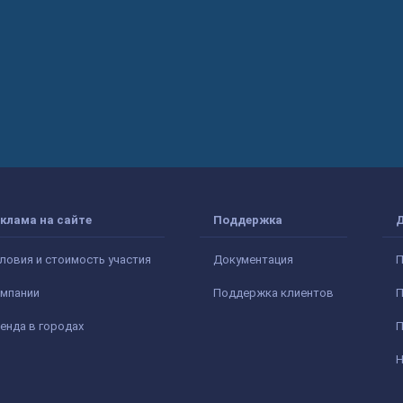
клама на сайте
Поддержка
ловия и стоимость участия
Документация
П
мпании
Поддержка клиентов
П
енда в городах
П
Н