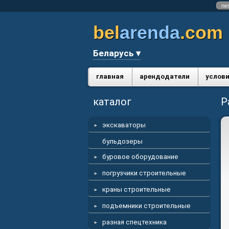
ne
bel
arenda
.com
Беларусь ▾
главная
арендодатели
услови
каталог
Р
экскаваторы
бульдозеры
буровое оборудование
погрузчики строительные
краны строительные
подъемники строительные
разная спецтехника