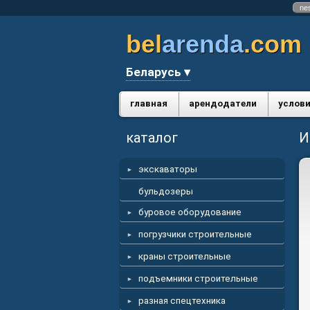
ne
bel
arenda
.com
Беларусь ▾
главная
арендодатели
услови
каталог
И
экскаваторы
бульдозеры
буровое оборудование
погрузчики строительные
краны строительные
подъемники строительные
разная спецтехника