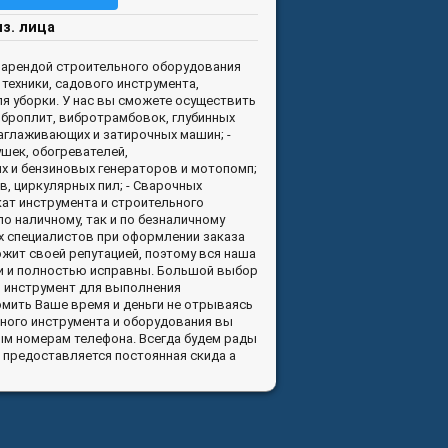
из. лица
я арендой строительного оборудования
техники, садового инструмента,
я уборки. У нас вы сможете осуществить
Виброплит, вибротрамбовок, глубинных
аглаживающих и затирочных машин; -
шек, обогревателей,
ых и бензиновых генераторов и мотопомп;
в, циркулярных пил; - Сварочных
окат инструмента и строительного
о наличному, так и по безналичному
х специалистов при оформлении заказа
рожит своей репутацией, поэтому вся наша
ии и полностью исправны. Большой выбор
 инструмент для выполнения
мить Ваше время и деньги не отрываясь
ьного инструмента и оборудования вы
ым номерам телефона. Всегда будем рады
 предоставляется постоянная скида а