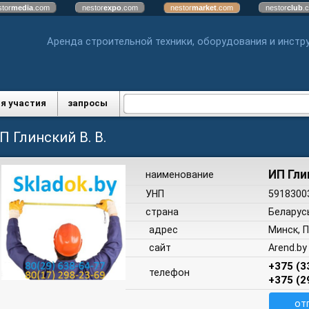
stor
media
.com
nestor
expo
.com
nestor
market
.com
nestor
club
.
Аренда строительной техники, оборудования и инстр
я участия
запросы
П Глинский В. В.
ИП Гли
наименование
УНП
5918300
страна
Беларус
адрес
Минск, 
сайт
Arend.by
+375 (3
телефон
+375 (2
от