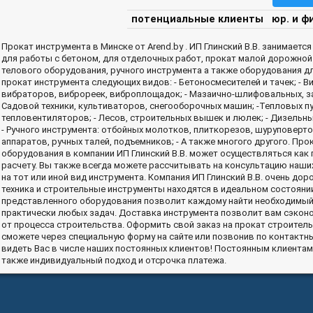
потенциальные клиенты
юр. и ф
Прокат инструмента в Минске от Arend.by .
ИП Глинский В.В. занимаетс
для работы с бетоном, для отделочных работ, прокат малой дорожной 
телового оборудования, ручного инструмента а также оборудования дл
прокат инструмента следующих видов: - Бетоносмесителей и тачек; - 
вибраторов, виброреек, виброплощадок; - Мазаично-шлифовальных, з
Садовой техники, культиваторов, снегооборочных машин; -Тепловых пу
тепловентиляторов; - Лесов, строительных вышек и люлек; - Дизельн
- Ручного инструмента: отбойных молотков, плиткорезов, шуруповерто
аппаратов, ручных талей, подъемников; - А также многого другого. Пр
оборудования в компании ИП Глинский В.В. может осуществляться как п
расчету. Вы также всегда можете рассчитывать на консультацию наши
на тот или иной вид инструмента. Компания ИП Глинский В.В. очень до
техника и строительные инструменты находятся в идеальном состоян
представленного оборудования позволит каждому найти необходимый
практически любых задач. Доставка инструмента позволит вам сэконо
от процесса строительства. Оформить свой заказ на прокат строител
сможете через специальную форму на сайте или позвонив по контактн
видеть Вас в числе наших постоянных клиентов! Постоянным клиентам
также индивидуальный подход и отсрочка платежа.