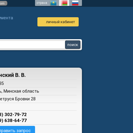
страна
com
умента
личный кабинет
нский В. В.
35
ь, Минская область
Петруся Бровки 28
3) 302-79-72
9) 638-64-77
править запрос