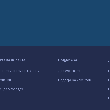
клама на сайте
Поддержка
ловия и стоимость участия
Документация
П
мпании
Поддержка клиентов
П
енда в городах
П
Н