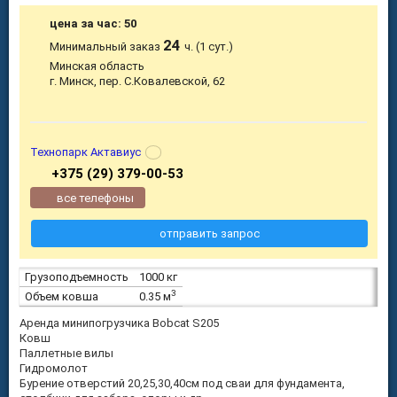
цена за час: 50
24
Минимальный заказ
ч. (1 сут.)
Минская область
г. Минск, пер. С.Ковалевской, 62
Технопарк Актавиус
+375 (29) 379-00-53
все телефоны
отправить запрос
Грузоподъемность
1000 кг
3
Объем ковша
0.35 м
Аренда минипогрузчика Bobcat S205
Ковш
Паллетные вилы
Гидромолот
Бурение отверстий 20,25,30,40см под сваи для фундамента,