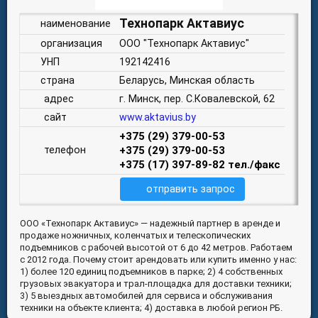
Технопарк Актавиус
наименование
организация
ООО "Технопарк Актавиус"
УНП
192142416
страна
Беларусь, Минская область
адрес
г. Минск, пер. С.Ковалевской, 62
сайт
www.aktavius.by
+375 (29) 379-00-53
телефон
+375 (29) 379-00-53
+375 (17) 397-89-82 тел./факс
отправить запрос
ООО «Технопарк Актавиус» — надежный партнер в аренде и
продаже ножничных, коленчатых и телескопических
подъемников с рабочей высотой от 6 до 42 метров. Работаем
с 2012 года. Почему стоит арендовать или купить именно у нас:
1)
более 120 единиц подъемников
в парке; 2)
4 собственных
грузовых эвакуатора
и трал-площадка для доставки техники;
3)
5 выездных автомобилей для сервиса и обслуживания
техники
на объекте клиента; 4)
доставка в любой регион РБ
.