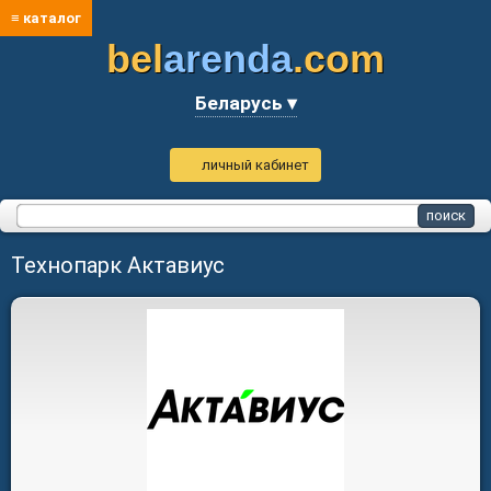
≡ каталог
bel
arenda
.com
Беларусь ▾
личный кабинет
Технопарк Актавиус