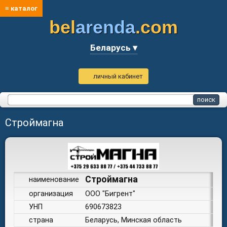
≡ каталог
bel
arenda
.com
Беларусь ▾
личный кабинет
Строймагна
Строймагна
наименование
организация
ООО "Бигрент"
УНП
690673823
страна
Беларусь, Минская область