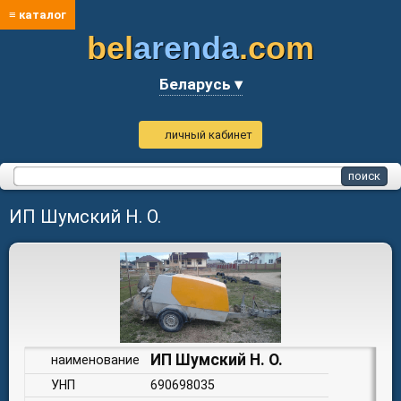
≡ каталог
bel
arenda
.com
Беларусь ▾
личный кабинет
ИП Шумский Н. О.
ИП Шумский Н. О.
наименование
УНП
690698035