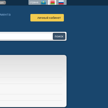
страна
com
умента
личный кабинет