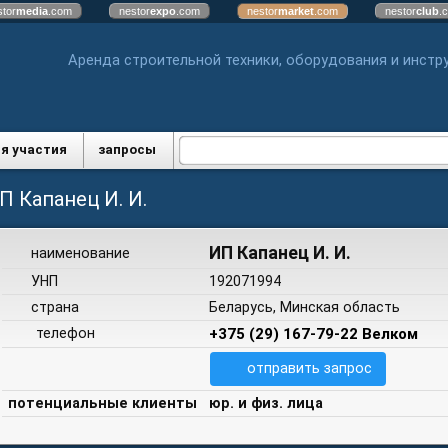
stor
media
.com
nestor
expo
.com
nestor
market
.com
nestor
club
.
Аренда строительной техники, оборудования и инстр
я участия
запросы
П Капанец И. И.
ИП Капанец И. И.
наименование
УНП
192071994
страна
Беларусь, Минская область
телефон
+375 (29) 167-79-22 Велком
отправить запрос
потенциальные клиенты
юр. и физ. лица