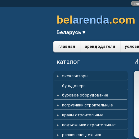
ne
bel
arenda
.com
Беларусь ▾
главная
арендодатели
услови
каталог
И
экскаваторы
бульдозеры
буровое оборудование
погрузчики строительные
краны строительные
подъемники строительные
разная спецтехника