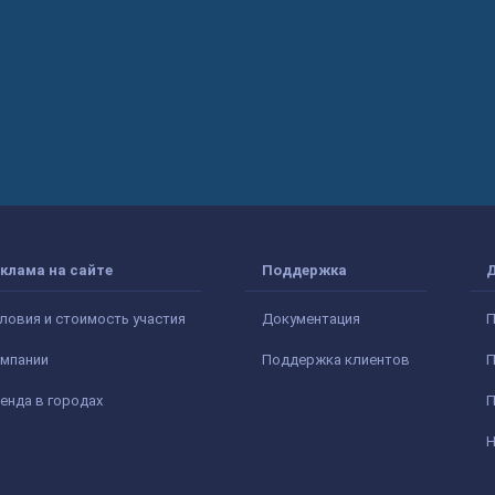
клама на сайте
Поддержка
ловия и стоимость участия
Документация
П
мпании
Поддержка клиентов
П
енда в городах
П
Н