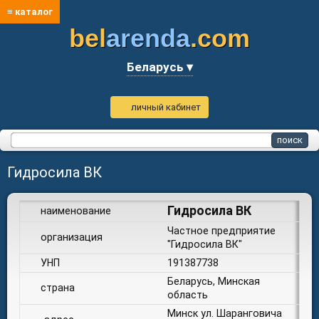
≡ каталог
bel
arenda
.com
Беларусь ▾
личный кабинет
Гидросила ВК
Гидросила ВК
наименование
Частное предприятие
организация
"Гидросила ВК"
УНП
191387738
Беларусь, Минская
страна
область
Минск ул. Шаранговича