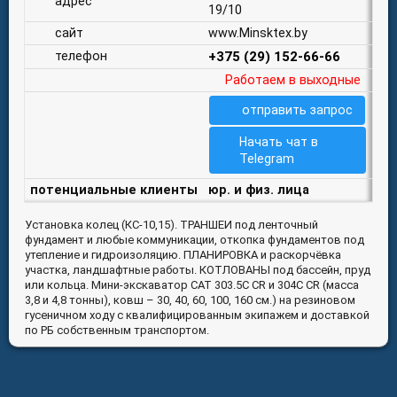
адрес
19/10
сайт
www.Minsktex.by
телефон
+375 (29) 152-66-66
Работаем в выходные
отправить запрос
Начать чат в
Telegram
потенциальные клиенты
юр. и физ. лица
Установка колец (КС-10,15). ТРАНШЕИ под ленточный
фундамент и любые коммуникации, откопка фундаментов под
утепление и гидроизоляцию. ПЛАНИРОВКА и раскорчёвка
участка, ландшафтные работы. КОТЛОВАНЫ под бассейн, пруд
или кольца. Мини-экскаватор CAT 303.5C CR и 304C CR (масса
3,8 и 4,8 тонны), ковш – 30, 40, 60, 100, 160 см.) на резиновом
гусеничном ходу с квалифицированным экипажем и доставкой
по РБ собственным транспортом.