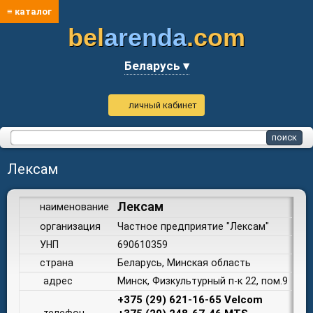
≡ каталог
bel
arenda
.com
Беларусь ▾
личный кабинет
Лексам
Лексам
наименование
организация
Частное предприятие "Лексам"
УНП
690610359
страна
Беларусь, Минская область
адрес
Минск, Физкультурный п-к 22, пом.9
+375 (29) 621-16-65 Velcom
телефон