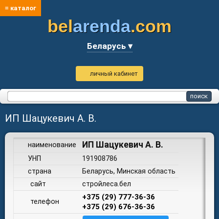
≡ каталог
bel
arenda
.com
Беларусь ▾
личный кабинет
ИП Шацукевич А. В.
ИП Шацукевич А. В.
наименование
УНП
191908786
страна
Беларусь, Минская область
сайт
стройлеса.бел
+375 (29) 777-36-36
телефон
+375 (29) 676-36-36