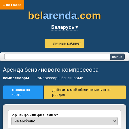
≡ каталог
bel
arenda
.com
Беларусь ▾
личный кабинет
Аренда бензинового компрессора
компрессоры
компрессоры бензиновые
техника на
добавить моё объявление в этот
карте
раздел
юр. лицо или физ. лицо?