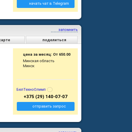
начать чат в Telegram
запомнить
карте
поделиться
цена за месяц: От 650.00
Минская область
Минск
БелТехноОлимп
+375 (29) 140-07-07
отправить запрос