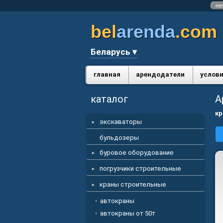
ne
bel
arenda
.com
Беларусь ▾
главная
арендодатели
услови
каталог
А
кр
экскаваторы
бульдозеры
буровое оборудование
погрузчики строительные
краны строительные
автокраны
автокраны от 50т