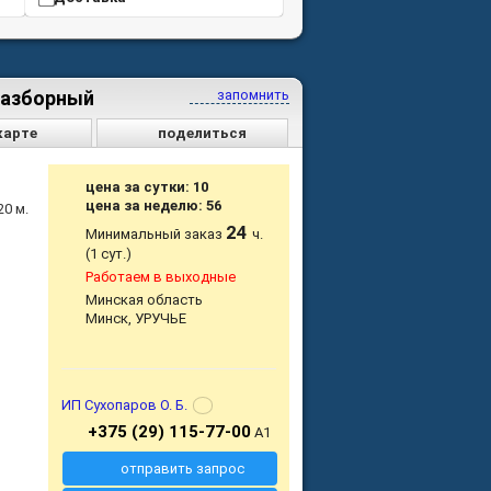
 Разборный
запомнить
карте
поделиться
цена за сутки: 10
цена за неделю: 56
20 м.
24
Минимальный заказ
ч.
(1 сут.)
Работаем в выходные
Минская область
Минск, УРУЧЬЕ
ИП Сухопаров О. Б.
+375 (29) 115-77-00
A1
отправить запрос