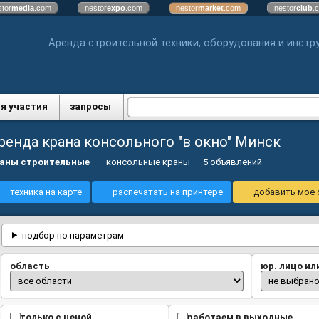
stor
media
.com
nestor
expo
.com
nestor
market
.com
nestor
club
.
Аренда строительной техники, оборудования и инстр
я участия
запросы
ренда крана консольного "в окно" Минск
аны строительные
консольные краны
5 объявлений
техника на карте
распечатать на принтере
добавить моё 
подбор по параметрам
область
юр. лицо ил
только с ценой
работаем в выходные