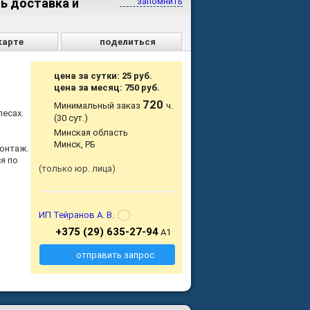
ть доставка и
запомнить
карте
поделиться
цена за сутки: 25 руб.
цена за месяц: 750 руб.
720
Минимальный заказ
ч.
есах.
(30 сут.)
Минская область
Минск, РБ
онтаж.
я по
только юр. лица
ИП Тейранов А. В.
+375 (29) 635-27-94
А1
отправить запрос