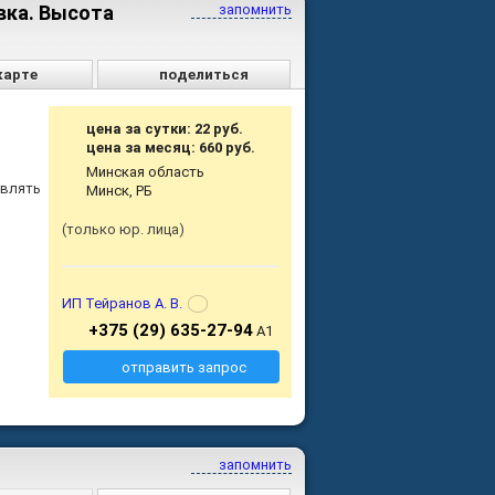
вка. Высота
запомнить
карте
поделиться
цена за сутки: 22 руб.
цена за месяц: 660 руб.
Минская область
авлять
Минск, РБ
только юр. лица
ИП Тейранов А. В.
+375 (29) 635-27-94
А1
отправить запрос
запомнить