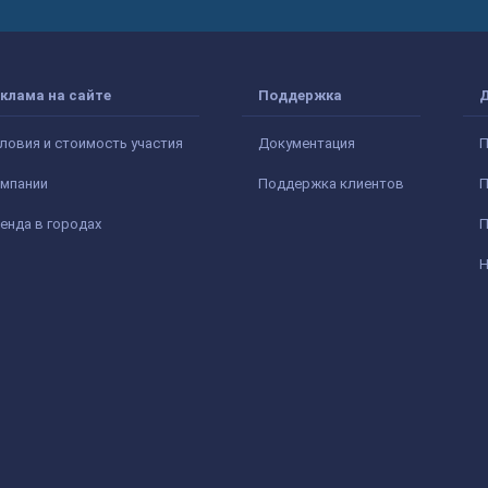
клама на сайте
Поддержка
ловия и стоимость участия
Документация
П
мпании
Поддержка клиентов
П
енда в городах
П
Н