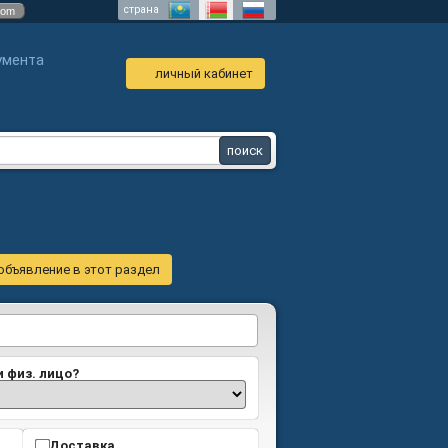
страна
com
умента
личный кабинет
объявление в этот раздел
и физ. лицо?
Доставка