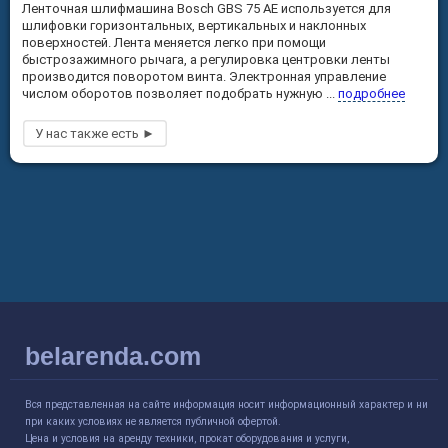
Ленточная шлифмашина Bosch GBS 75 AE используется для
шлифовки горизонтальных, вертикальных и наклонных
поверхностей. Лента меняется легко при помощи
быстрозажимного рычага, а регулировка центровки ленты
производится поворотом винта. Электронная управление
числом оборотов позволяет подобрать нужную ...
подробнее
belarenda.com
Вся представленная на сайте информация носит информационный характер и ни
при каких условиях не является публичной офертой.
Цена и условия на аренду техники, прокат оборудования и услуги,