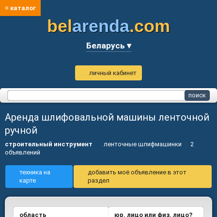
≡ каталог
bel
arenda
.com
Беларусь ▾
личный кабинет
Аренда шлифовальной машины ленточной
ручной
строительный инструмент
ленточные шлифмашинки
2
объявлений
техника на
добавить моё объявление в этот
карте
раздел
область
юр. лицо или физ. лицо?