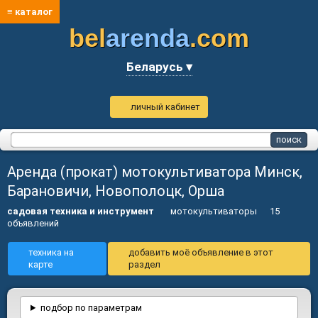
≡ каталог
bel
arenda
.com
Беларусь ▾
личный кабинет
Аренда (прокат) мотокультиватора Минск,
Барановичи, Новополоцк, Орша
садовая техника и инструмент
мотокультиваторы
15
объявлений
техника на
добавить моё объявление в этот
карте
раздел
подбор по параметрам