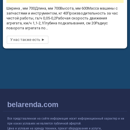
Ширина , мм 700Длина, мм 700Высота, мм 600Масса машины с
запчастями и инструментом, кг 40Производительность за час
чистой работы, га/ч 0,05-0,2Рабочая скорость движения
агрегата, км/ч 1,1-2,1Глубина подкапывания, см 20Радиус
поворота агрегата по…
belarenda.com
Вся представленная на сайте информация носит информационный характер и ни
при каких условиях не является публичной офертой.
Цена и условия на аренду техники, прокат оборудования и услуги,