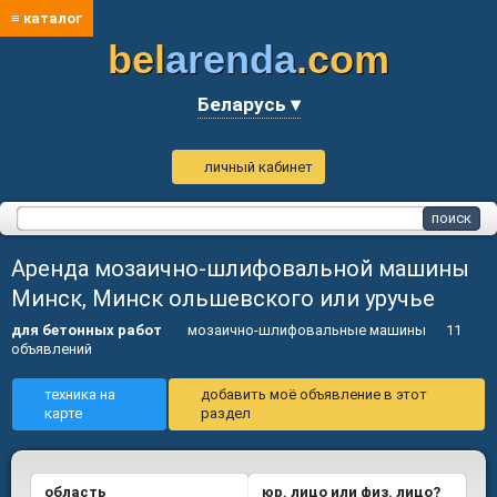
≡ каталог
bel
arenda
.com
Беларусь ▾
личный кабинет
Аренда мозаично-шлифовальной машины
Минск, Минск ольшевского или уручье
для бетонных работ
мозаично-шлифовальные машины
11
объявлений
техника на
добавить моё объявление в этот
карте
раздел
область
юр. лицо или физ. лицо?