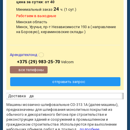
цена за сутки: от 40
24
Минимальный заказ
ч. (1 сут.)
Работаем в выходные
Минская область
Минск, Уручье, пр-т Независимости 193 а ( направление
на Боровую), кераминовские склады )
Арендатехлэнд
+375 (29) 983-25-70
Velcom
все телефоны
отправить запрос
Доставка
да
Машины мозаично-шлифовальные СО-313.1А (далее машины),
предназначены для шлифования монолитных покрытий из
обычного и декоративного бетона при строительстве и
реконструкции зданий и сооружений в промышленном и
гражданском строительстве. Используются при выполнении
небольших объемов работ и в труднод...
подробнее