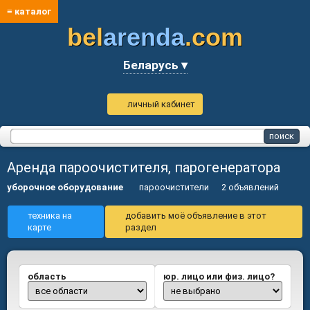
≡ каталог
bel
arenda
.com
Беларусь ▾
личный кабинет
Аренда пароочистителя, парогенератора
уборочное оборудование
пароочистители
2 объявлений
техника на
добавить моё объявление в этот
карте
раздел
область
юр. лицо или физ. лицо?