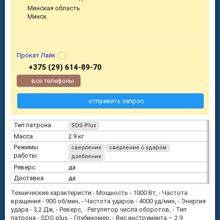
Минская область
Минск
Прокат Лайк
+375 (29) 614-89-70
все телефоны
отправить запрос
Тип патрона
SDS-Plus
Масса
2.9 кг
Режимы
сверление
сверление с ударом
работы
долбление
Реверс
да
Доставка
да
Технические характеристи:- Мощность - 1000 Вт, - Частота
вращения - 900 об/мин, - Частота ударов - 4000 уд/мин, - Энергия
удара - 3,2 Дж, - Реверс, - Регулятор числа оборотов, - Тип
патрона - SDS plus, - Глубиномер, - Вес инструмента – 2,9