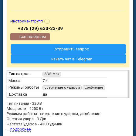
Инструментгрупп
+375 (29) 633-23-39
все телефоны
отправить запрос
начать чат в Telegram
Тип патрона
SDS-Max
Масса
7 кг
Режимы работы
сверление с ударом
долбление
Доставка
да
Тип питания - 220 В
Мощность - 1250 Вт
Режимы работы - сверление с ударом, долбление
Энергия удара - 9 Дж
Частота ударов - 4300 уд/мин
...
подробнее