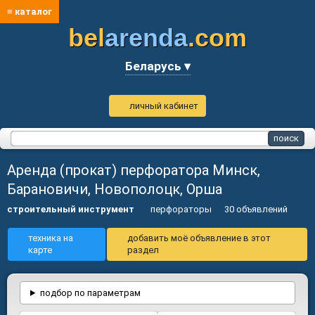
≡ каталог
bel
arenda
.com
Беларусь ▾
личный кабинет
Аренда (прокат) перфоратора Минск,
Барановичи, Новополоцк, Орша
строительный инструмент
перфораторы
30 объявлений
техника на
добавить моё объявление в этот
карте
раздел
подбор по параметрам