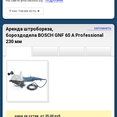
На сайте yms-techno.by...
подробнее
Аренда штробореза,
запомнить
бороздодела BOSCH GNF 65 A Professional
230 мм
цена за сутки: от 35,00 руб