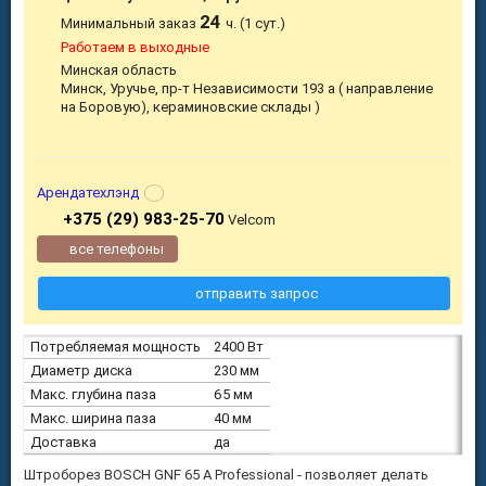
24
Минимальный заказ
ч. (1 сут.)
Работаем в выходные
Минская область
Минск, Уручье, пр-т Независимости 193 а ( направление
на Боровую), кераминовские склады )
Арендатехлэнд
+375 (29) 983-25-70
Velcom
все телефоны
отправить запрос
Потребляемая мощность
2400 Вт
Диаметр диска
230 мм
Макс. глубина паза
65 мм
Макс. ширина паза
40 мм
Доставка
да
Штроборез BOSCH GNF 65 A Professional - позволяет делать