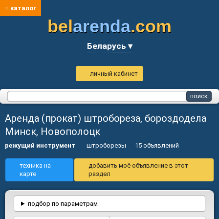
≡ каталог
bel
arenda
.com
Беларусь ▾
личный кабинет
Аренда (прокат) штробореза, бороздодела
Минск, Новополоцк
режущий инструмент
штроборезы
15 объявлений
техника на
добавить моё объявление в этот
карте
раздел
подбор по параметрам