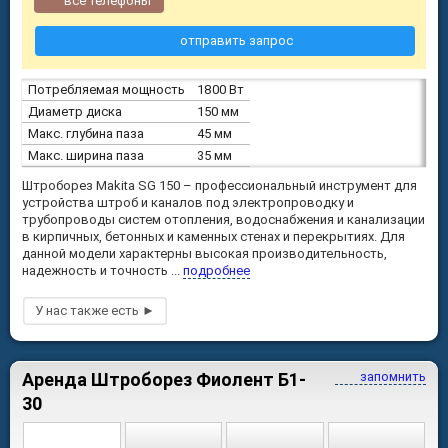
все телефоны
отправить запрос
Потребляемая мощность
1800 Вт
Диаметр диска
150 мм
Макс. глубина паза
45 мм
Макс. ширина паза
35 мм
Штроборез Makita SG 150 – профессиональный инструмент для
устройства штроб и каналов под электропроводку и
трубопроводы систем отопления, водоснабжения и канализации
в кирпичных, бетонных и каменных стенах и перекрытиях. Для
данной модели характерны высокая производительность,
надежность и точность ...
подробнее
Аренда Штроборез Фиолент Б1-
запомнить
30