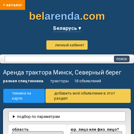
≡ каталог
bel
arenda
.com
Беларусь ▾
личный кабинет
Аренда трактора Минск, Северный берег
разная спецтехника
тракторы
18 объявлений
техника на
добавить моё объявление в этот
карте
раздел
подбор по параметрам
область
юр. лицо или физ. лицо?