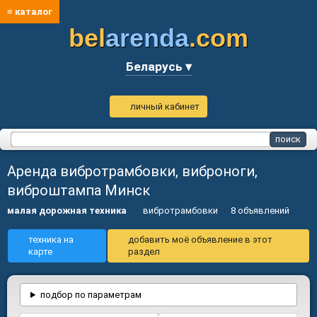
≡ каталог
bel
arenda
.com
Беларусь ▾
личный кабинет
Аренда вибротрамбовки, виброноги,
виброштампа Минск
малая дорожная техника
вибротрамбовки
8 объявлений
техника на
добавить моё объявление в этот
карте
раздел
подбор по параметрам