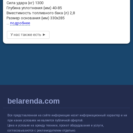
Сила удара (кг) 1300
Глубина уплотнения (мм) 40-85
Вместимость топливного бака (л) 2,8
Размер основания (мм) 330x285
...
подробнее
belarenda.com
Вся представленная на сайте информация носит информационный характер и ни
при каких условиях не является публичной офертой.
Цена и условия на аренду техники, прокат оборудования и услуги,
согласовываются с рекламодателем отдельно.