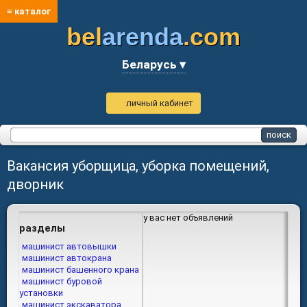
≡ каталог
bel
arenda
.com
Беларусь ▾
личный кабинет
Вакансия уборщица, уборка помещений,
дворник
у вас нет объявлений
разделы
машинист автовышки
машинист автокрана
машинист башенного крана
машинист буровой
установки
машинист экскаватора