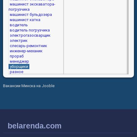
машинист экскаватора-
погрузчика
машинист бульдозера
машинист катка
водитель
водитель погрузчика
электрогазосварщик
электрик
слесарь-ремонтник
инженер-механик
прораб
менеджер
уборщики
разное
Вакансии Минска на Jooble
belarenda.com